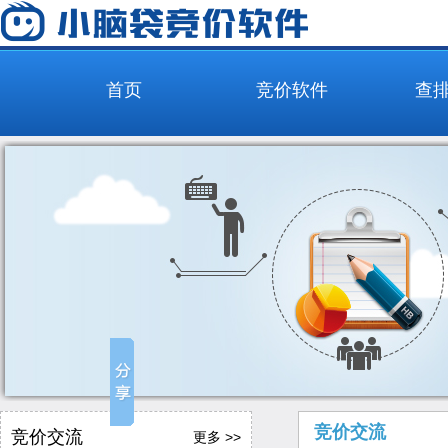
首页
竞价软件
查
竞价交流
竞价交流
更多 >>