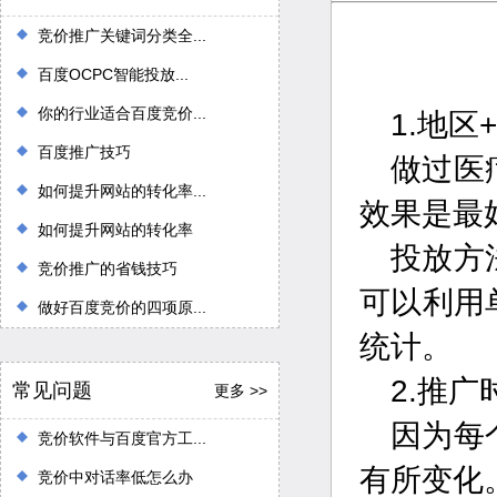
竞价推广关键词分类全...
百度OCPC智能投放...
你的行业适合百度竞价...
1.地
百度推广技巧
做过医
如何提升网站的转化率...
效果是最
如何提升网站的转化率
投放方
竞价推广的省钱技巧
可以利用
做好百度竞价的四项原...
统计。
2.推
常见问题
更多 >>
因为每
竞价软件与百度官方工...
有所变化
竞价中对话率低怎么办