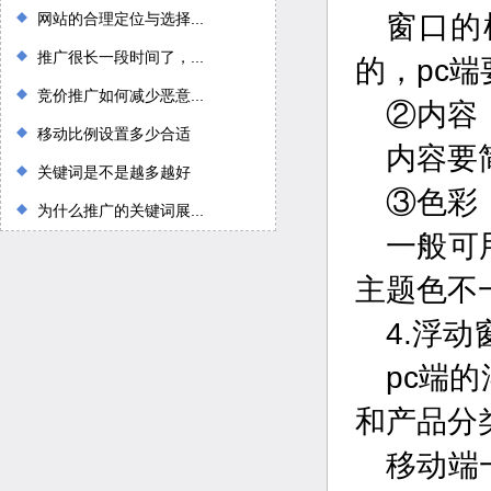
网站的合理定位与选择...
窗口的
推广很长一段时间了，...
的，pc
竞价推广如何减少恶意...
②内容
移动比例设置多少合适
内容要
关键词是不是越多越好
③色彩
为什么推广的关键词展...
一般可
主题色不
4.浮动
pc端
和产品分
移动端