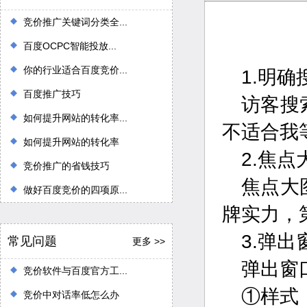
竞价推广关键词分类全...
百度OCPC智能投放...
你的行业适合百度竞价...
1.明确
百度推广技巧
访客搜
如何提升网站的转化率...
不适合我
如何提升网站的转化率
2.焦点
竞价推广的省钱技巧
焦点大
做好百度竞价的四项原...
牌实力，
3.弹出
常见问题
更多 >>
弹出窗
竞价软件与百度官方工...
①样式
竞价中对话率低怎么办