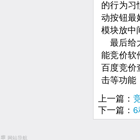
的行为习
动按钮最
模块放中
最后给
能竞价软
百度竞价
击等功能
上一篇：
下一篇：
网站导航