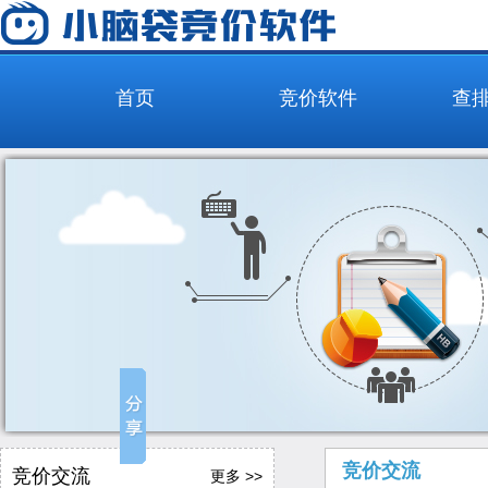
首页
竞价软件
查
竞价交流
竞价交流
更多 >>