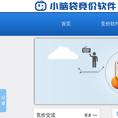
首页
竞价软
竞价交流
更多 >>