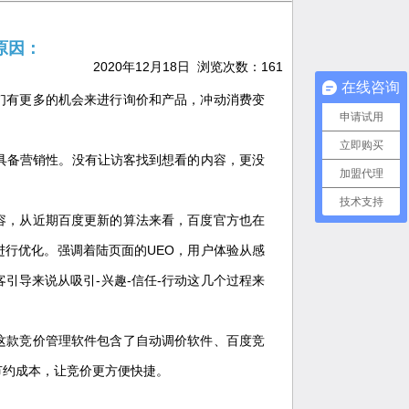
原因：
2020年12月18日 浏览次数：
161
在线咨询
们有更多的机会来进行询价和产品，冲动消费变
申请试用
立即购买
具备营销性。没有让访客找到想看的内容，更没
加盟代理
技术支持
容，从近期百度更新的算法来看，百度官方也在
进行优化。强调着陆页面的UEO，用户体验从感
引导来说从吸引-兴趣-信任-行动这几个过程来
这款竞价管理软件包含了自动调价软件、百度竞
节约成本，让竞价更方便快捷。