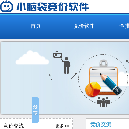
首页
竞价软件
查
竞价交流
竞价交流
更多 >>