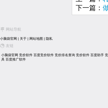
下一篇：
网站导航
小脑袋官网
|
关于
|
网站地图
|
隐私
友链
小脑袋官网
竞价软件
百度竞价软件
竞价排名查询
竞价软件
百度助手
具
百度推广软件