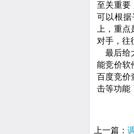
至关重要
可以根据
上，重点
对手，往
最后给
能竞价软
百度竞价
击等功能
上一篇：