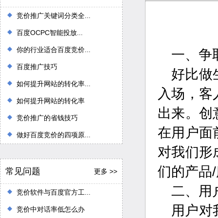
竞价推广关键词分类全...
百度OCPC智能投放...
你的行业适合百度竞价...
一、争
百度推广技巧
好比做
如何提升网站的转化率...
入场，客
如何提升网站的转化率
出来。创
竞价推广的省钱技巧
在用户面
做好百度竞价的四项原...
对我们形
们的产品
常见问题
更多 >>
二、用
竞价软件与百度官方工...
用户对
竞价中对话率低怎么办