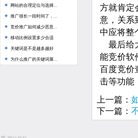
网站的合理定位与选择...
方就肯定
推广很长一段时间了，...
意，关系
竞价推广如何减少恶意...
中应将整
移动比例设置多少合适
最后给
关键词是不是越多越好
能竞价软
为什么推广的关键词展...
百度竞价
击等功能
上一篇：
下一篇：