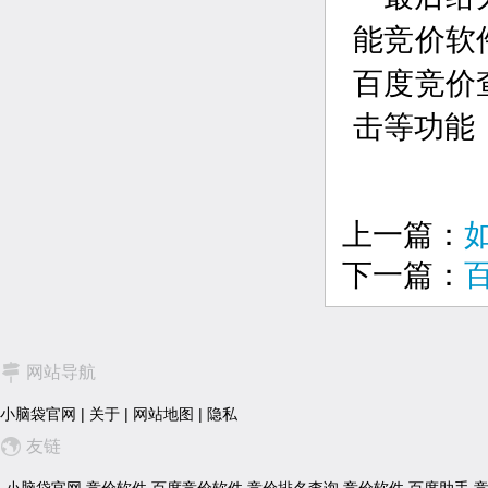
能竞价软
百度竞价
击等功能
上一篇：
下一篇：
网站导航
小脑袋官网
|
关于
|
网站地图
|
隐私
友链