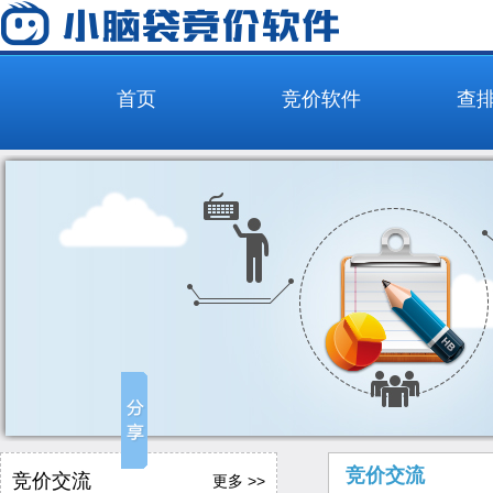
首页
竞价软件
查
竞价交流
竞价交流
更多 >>