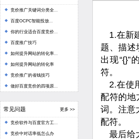
竞价推广关键词分类全...
百度OCPC智能投放...
你的行业适合百度竞价...
1.在
百度推广技巧
题、描述
如何提升网站的转化率...
出现“{
如何提升网站的转化率
符。
竞价推广的省钱技巧
2.在
做好百度竞价的四项原...
配符的地
词。注意
常见问题
更多 >>
配符。
竞价软件与百度官方工...
最后给
竞价中对话率低怎么办