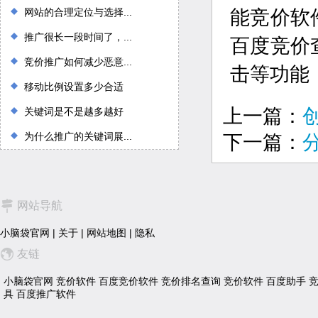
网站的合理定位与选择...
能竞价软
推广很长一段时间了，...
百度竞价
竞价推广如何减少恶意...
击等功能
移动比例设置多少合适
上一篇：
关键词是不是越多越好
为什么推广的关键词展...
下一篇：
网站导航
小脑袋官网
|
关于
|
网站地图
|
隐私
友链
小脑袋官网
竞价软件
百度竞价软件
竞价排名查询
竞价软件
百度助手
具
百度推广软件