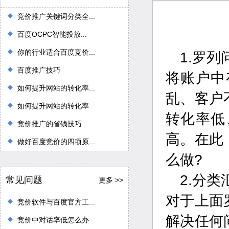
竞价推广关键词分类全...
百度OCPC智能投放...
你的行业适合百度竞价...
1.罗列
百度推广技巧
将账户中
如何提升网站的转化率...
乱、客户
如何提升网站的转化率
转化率低
竞价推广的省钱技巧
高。在此
做好百度竞价的四项原...
么做?
2.分类
常见问题
更多 >>
对于上面
竞价软件与百度官方工...
解决任何
竞价中对话率低怎么办