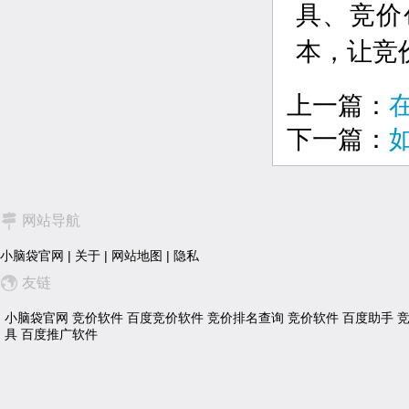
具、竞价
本，让竞
上一篇：
下一篇：
网站导航
小脑袋官网
|
关于
|
网站地图
|
隐私
友链
小脑袋官网
竞价软件
百度竞价软件
竞价排名查询
竞价软件
百度助手
具
百度推广软件