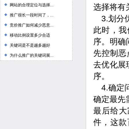
网站的合理定位与选择...
选择将有
推广很长一段时间了，...
3.划分
竞价推广如何减少恶意...
此时，我
移动比例设置多少合适
序。明确
关键词是不是越多越好
先控制恶
为什么推广的关键词展...
去优化展
序。
4.确定
确定最先
最后给大
件，这款