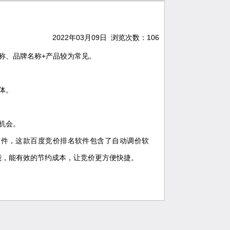
2022年03月09日 浏览次数：
106
称、品牌名称+产品较为常见。
体。
机会。
软件，这款百度竞价排名软件包含了自动调价软
能，能有效的节约成本，让竞价更方便快捷。