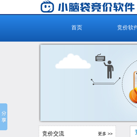
首页
竞价软
竞价交流
更多 >>