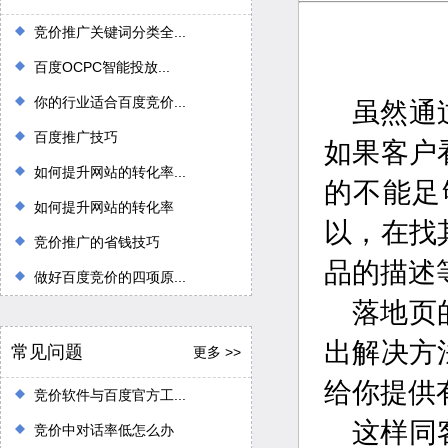
竞价推广关键词分类全...
百度OCPC智能投放...
你的行业适合百度竞价...
虽然通
百度推广技巧
如果客户
如何提升网站的转化率...
的不能足
如何提升网站的转化率
以，在找
竞价推广的省钱技巧
品的描述
做好百度竞价的四项原...
落地页
出解决方
常见问题
更多 >>
给你提供
竞价软件与百度官方工...
这样同
竞价中对话率低怎么办