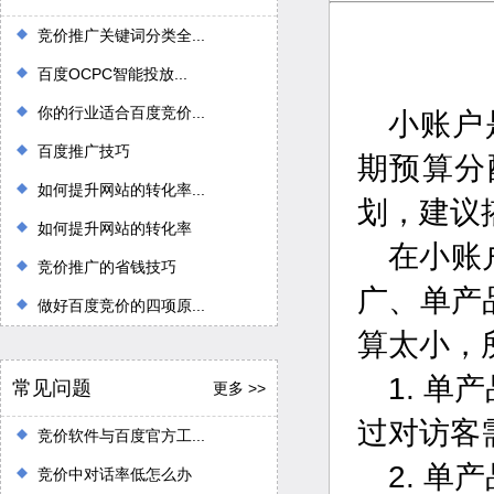
竞价推广关键词分类全...
百度OCPC智能投放...
你的行业适合百度竞价...
小账户
百度推广技巧
期预算分
如何提升网站的转化率...
划，建议
如何提升网站的转化率
在小账
竞价推广的省钱技巧
广、单产
做好百度竞价的四项原...
算太小，
1. 
常见问题
更多 >>
过对访客
竞价软件与百度官方工...
2. 
竞价中对话率低怎么办