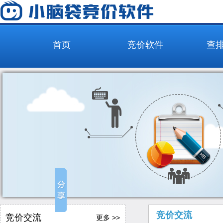
首页
竞价软件
查
竞价交流
竞价交流
更多 >>