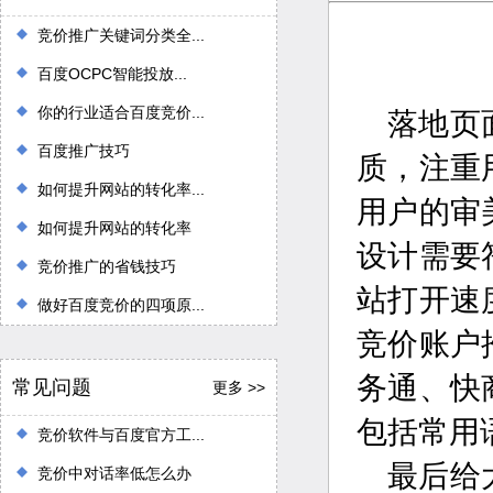
竞价推广关键词分类全...
百度OCPC智能投放...
你的行业适合百度竞价...
落地页
百度推广技巧
质，注重
如何提升网站的转化率...
用户的审
如何提升网站的转化率
设计需要
竞价推广的省钱技巧
站打开速
做好百度竞价的四项原...
竞价账户
务通、快
常见问题
更多 >>
包括常用
竞价软件与百度官方工...
最后给
竞价中对话率低怎么办