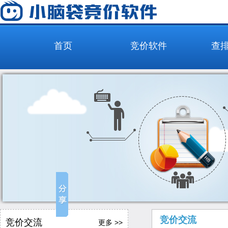
首页
竞价软件
查
竞价交流
竞价交流
更多 >>