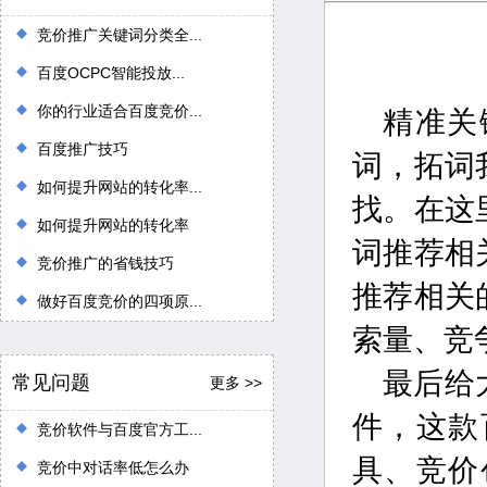
竞价推广关键词分类全...
百度OCPC智能投放...
你的行业适合百度竞价...
精准关
百度推广技巧
词，拓词
如何提升网站的转化率...
找。在这
如何提升网站的转化率
词推荐相
竞价推广的省钱技巧
推荐相关
做好百度竞价的四项原...
索量、竞
最后给
常见问题
更多 >>
件，这款
竞价软件与百度官方工...
具、竞价
竞价中对话率低怎么办