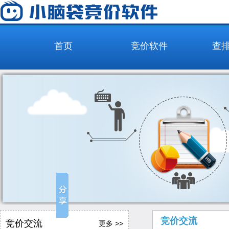
首页
竞价软件
查
竞价交流
竞价交流
更多 >>