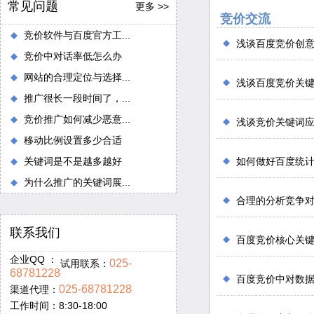
常见问题
更多 >>
竞价交流
竞价软件与百度官方工...
浅谈百度竞价创
竞价中对话率低怎么办
网站的合理定位与选择...
浅谈百度竞价关
推广很长一段时间了，...
竞价推广如何减少恶意...
浅谈竞价关键词
移动比例设置多少合适
关键词是不是越多越好
如何做好百度统
为什么推广的关键词展...
合理的分析竞争
联系我们
百度竞价核心关
企业QQ ：
025-
试用联系：
68781228
百度竞价中对数
025-68781228
渠道代理：
工作时间：8:30-18:00