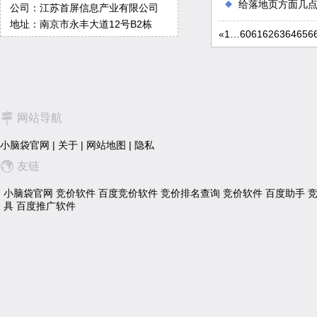
给落地页方面几
公司：江苏首屏信息产业有限公司
地址：南京市永丰大道12号B2栋
«
1
…
60
61
62
63
64
65
6
网站导航
小脑袋官网
|
关于
|
网站地图
|
隐私
友链
小脑袋官网
竞价软件
百度竞价软件
竞价排名查询
竞价软件
百度助手
具
百度推广软件